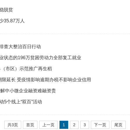
稳脱贫
5.87万人
排查大整治百日行动
业状态的196万贫困劳动力全部复工就业
县（市区）示范推广再生稻
期限延长 受疫情影响逾期办税不影响企业信用
缓解中小微企业融资难融资贵
5个线上“双百”活动
共3页
首页
上一页
1
2
3
下一页
尾页