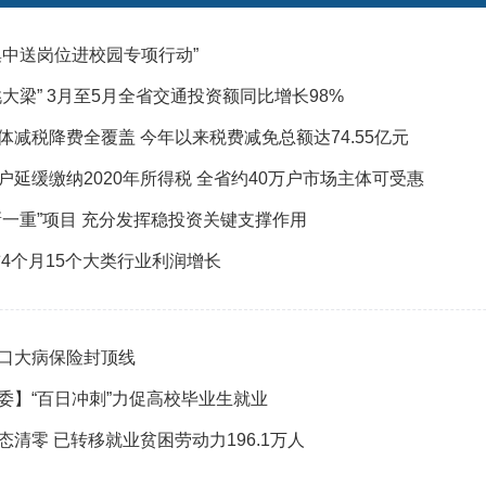
中送岗位进校园专项行动”
梁” 3月至5月全省交通投资额同比增长98%
减税降费全覆盖 今年以来税费减免总额达74.55亿元
延缓缴纳2020年所得税 全省约40万户市场主体可受惠
一重”项目 充分发挥稳投资关键支撑作用
4个月15个大类行业利润增长
口大病保险封顶线
委】“百日冲刺”力促高校毕业生就业
清零 已转移就业贫困劳动力196.1万人