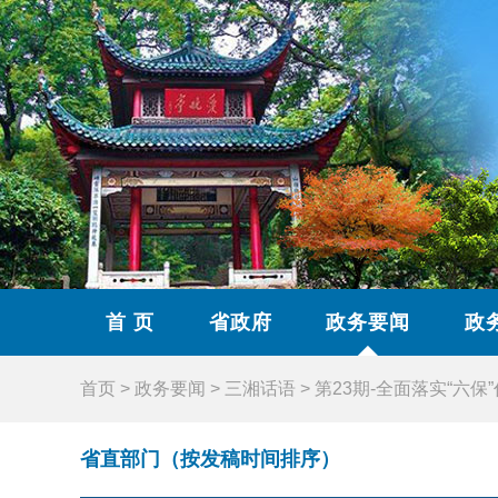
首 页
省政府
政务要闻
政
首页
>
政务要闻
>
三湘话语
>
第23期-全面落实“六保
省直部门（按发稿时间排序）