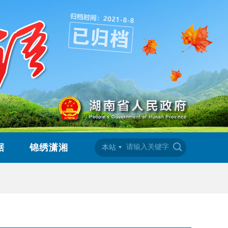
据
锦绣潇湘
本站