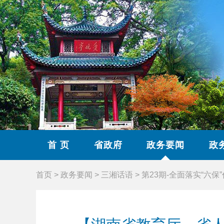
首 页
省政府
政务要闻
政
首页
>
政务要闻
>
三湘话语
>
第23期-全面落实“六保