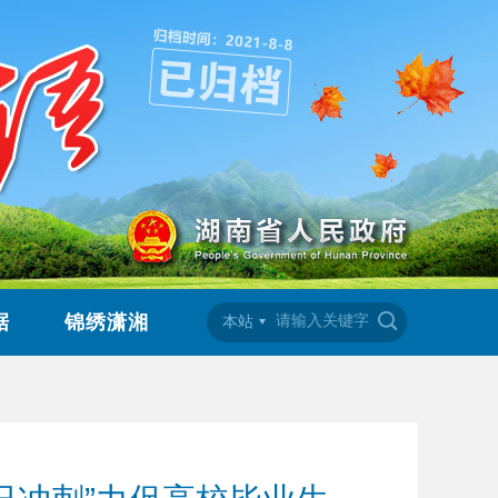
据
锦绣潇湘
本站