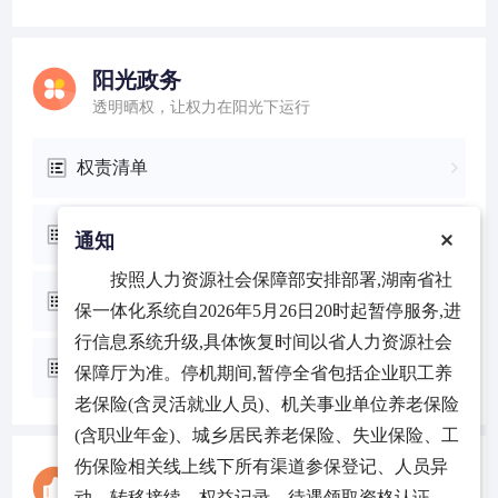
阳光政务
透明晒权，让权力在阳光下运行
权责清单
公共服务事项清单
通知
按照人力资源社会保障部安排部署,湖南省社
中介清单
保一体化系统自2026年5月26日20时起暂停服务,进
行信息系统升级,具体恢复时间以省人力资源社会
政务服务事项清单
保障厅为准。停机期间,暂停全省包括企业职工养
老保险(含灵活就业人员)、机关事业单位养老保险
(含职业年金)、城乡居民养老保险、失业保险、工
伤保险相关线上线下所有渠道参保登记、人员异
好差评
动、转移接续、权益记录、待遇领取资格认证、