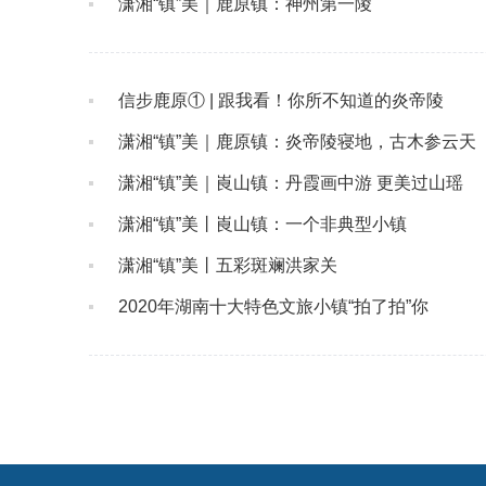
潇湘“镇”美｜鹿原镇：神州第一陵
信步鹿原① | 跟我看！你所不知道的炎帝陵
潇湘“镇”美｜鹿原镇：炎帝陵寝地，古木参云天
潇湘“镇”美｜崀山镇：丹霞画中游 更美过山瑶
潇湘“镇”美丨崀山镇：一个非典型小镇
潇湘“镇”美丨五彩斑斓洪家关
2020年湖南十大特色文旅小镇“拍了拍”你