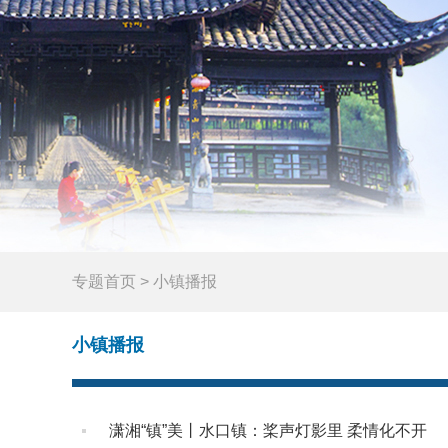
专题首页
>
小镇播报
小镇播报
潇湘“镇”美丨水口镇：桨声灯影里 柔情化不开