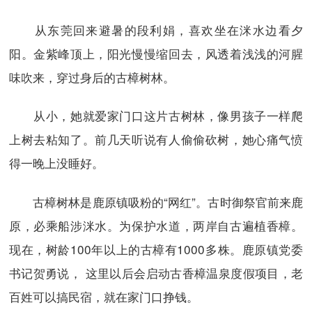
从东莞回来避暑的段利娟，喜欢坐在洣水边看夕
阳。金紫峰顶上，阳光慢慢缩回去，风透着浅浅的河腥
味吹来，穿过身后的古樟树林。
从小，她就爱家门口这片古树林，像男孩子一样爬
上树去粘知了。前几天听说有人偷偷砍树，她心痛气愤
得一晚上没睡好。
古樟树林是鹿原镇吸粉的“网红”。古时御祭官前来鹿
原，必乘船涉洣水。为保护水道，两岸自古遍植香樟。
现在，树龄100年以上的古樟有1000多株。鹿原镇党委
书记贺勇说， 这里以后会启动古香樟温泉度假项目，老
百姓可以搞民宿，就在家门口挣钱。