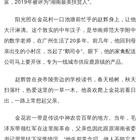
富，2019年被评为“湖南最美扶贫人”。
阳光照在金花村一口池塘前忙乎的赵辉身上，让他
大汗淋漓。这个敦实的中年汉子，是华南师范大学附中
的数学老师，在广州生活了20多年。前几年，他回到母
亲出生的小村庄，当起了“鹅司令”。眼下，他的家禽配送
公司马上要开张，专为一线城市供应鹿原镇的产品。
赵辉曾在炎帝陵旁边的学校读书，春天植树，秋天
扫落叶，热爱这里的一草一木。他喜欢爬上金花岩看日
出，一路上常想起父亲。
金花岩一带是传说中神农尝百草的地方。当年，毛
泽东带领红军在这里闹革命，父亲也因此跟原湖南省委
书记周里结下深厚情谊。“他生前常念叨，做人不能忘本