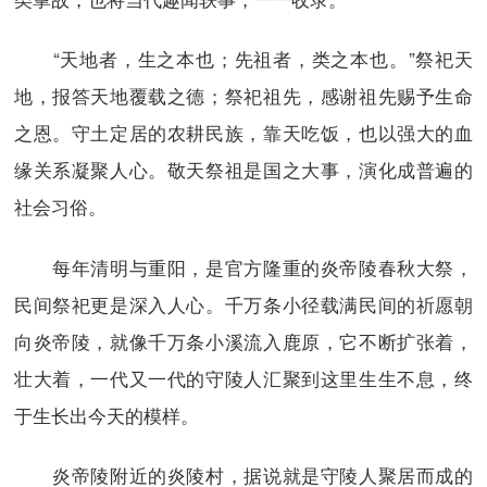
“天地者，生之本也；先祖者，类之本也。”祭祀天
地，报答天地覆载之德；祭祀祖先，感谢祖先赐予生命
之恩。守土定居的农耕民族，靠天吃饭，也以强大的血
缘关系凝聚人心。敬天祭祖是国之大事，演化成普遍的
社会习俗。
每年清明与重阳，是官方隆重的炎帝陵春秋大祭，
民间祭祀更是深入人心。千万条小径载满民间的祈愿朝
向炎帝陵，就像千万条小溪流入鹿原，它不断扩张着，
壮大着，一代又一代的守陵人汇聚到这里生生不息，终
于生长出今天的模样。
炎帝陵附近的炎陵村，据说就是守陵人聚居而成的