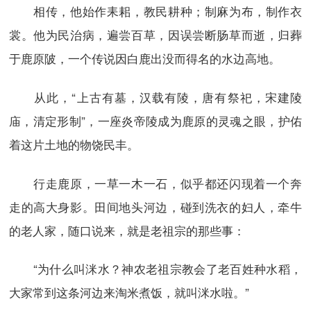
相传，他始作耒耜，教民耕种；制麻为布，制作衣
裳。他为民治病，遍尝百草，因误尝断肠草而逝，归葬
于鹿原陂，一个传说因白鹿出没而得名的水边高地。
从此，“上古有墓，汉载有陵，唐有祭祀，宋建陵
庙，清定形制”，一座炎帝陵成为鹿原的灵魂之眼，护佑
着这片土地的物饶民丰。
行走鹿原，一草一木一石，似乎都还闪现着一个奔
走的高大身影。田间地头河边，碰到洗衣的妇人，牵牛
的老人家，随口说来，就是老祖宗的那些事：
“为什么叫洣水？神农老祖宗教会了老百姓种水稻，
大家常到这条河边来淘米煮饭，就叫洣水啦。”