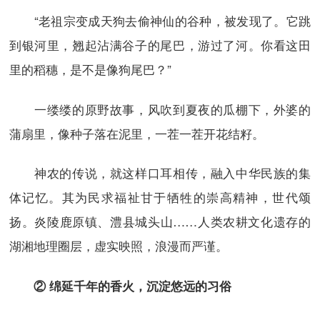
“老祖宗变成天狗去偷神仙的谷种，被发现了。它跳
到银河里，翘起沾满谷子的尾巴，游过了河。你看这田
里的稻穗，是不是像狗尾巴？”
一缕缕的原野故事，风吹到夏夜的瓜棚下，外婆的
蒲扇里，像种子落在泥里，一茬一茬开花结籽。
神农的传说，就这样口耳相传，融入中华民族的集
体记忆。其为民求福祉甘于牺牲的崇高精神，世代颂
扬。炎陵鹿原镇、澧县城头山……人类农耕文化遗存的
湖湘地理圈层，虚实映照，浪漫而严谨。
② 绵延千年的香火，沉淀悠远的习俗