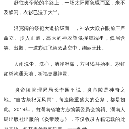
赶往炎帝陵的半路上，一场太阳雨急骤而至，来不
及躲闪，衣衫已湿了大半。
沿宽阔的祭祀大道拾级而上，神农大殿在眼前庄严
矗立。步入正殿，高大的神农塑像握穗端坐，低眉含
笑。出殿，一道彩虹飞架碧蓝空中，绚丽无比。
大雨洗尘、洗心，清净澄澈，方可谒拜始祖。彩虹
如桥沟通天地，祈福更显神灵。
炎帝陵管理局局长李园平说，炎帝陵是神奇之
地。“自古祭祀无风雨”，每逢隆重盛大的公祭，都是如
此。2019年，由湖南省地方志编纂委员会编辑、湖南人
民出版社出版的《炎帝陵志》，不仅收录古籍记载的此
类掌故，也将当代趣闻轶事，一一收录。