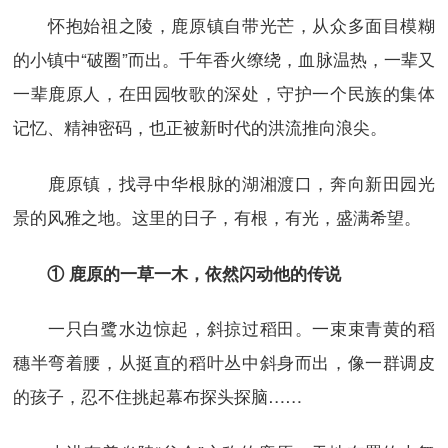
怀抱始祖之陵，鹿原镇自带光芒，从众多面目模糊
的小镇中“破圈”而出。千年香火缭绕，血脉温热，一辈又
一辈鹿原人，在田园牧歌的深处，守护一个民族的集体
记忆、精神密码，也正被新时代的洪流推向浪尖。
鹿原镇，找寻中华根脉的湖湘渡口，奔向新田园光
景的风雅之地。这里的日子，有根，有光，盛满希望。
① 鹿原的一草一木，依然闪动他的传说
一只白鹭水边惊起，斜掠过稻田。一束束青黄的稻
穗半弯着腰，从挺直的稻叶丛中斜身而出，像一群调皮
的孩子，忍不住挑起幕布探头探脑……