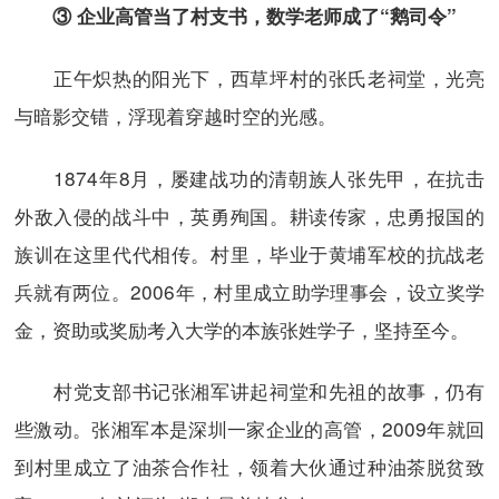
③ 企业高管当了村支书，数学老师成了“鹅司令”
正午炽热的阳光下，西草坪村的张氏老祠堂，光亮
与暗影交错，浮现着穿越时空的光感。
1874年8月，屡建战功的清朝族人张先甲，在抗击
外敌入侵的战斗中，英勇殉国。耕读传家，忠勇报国的
族训在这里代代相传。村里，毕业于黄埔军校的抗战老
兵就有两位。2006年，村里成立助学理事会，设立奖学
金，资助或奖励考入大学的本族张姓学子，坚持至今。
村党支部书记张湘军讲起祠堂和先祖的故事，仍有
些激动。张湘军本是深圳一家企业的高管，2009年就回
到村里成立了油茶合作社，领着大伙通过种油茶脱贫致