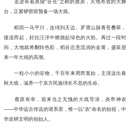
走进有着炎陵“谷仓”之称的鹿原，天地布置的大舞
台，正紧锣密鼓预备一场大戏。
稻田一马平川，连绵到天边。罗霄山脉青苍叠翠，
接连而起，好比汪洋中燃烧起绿色的火焰。再过一段时
间，大地就将翻转色彩，稻谷恣意流淌的金黄，盛装迎
来一年大戏的高潮。
一粒小小的谷物，千百年来周而复始，主演这出春
秋大戏，滋养一个东方民族绵长不息的生命。
鹿原有幸，迎来当之无愧的大戏导演，炎帝神农
——中华远古传说的谱系里，惟一以“农”命名的始祖，中
华农耕文明的创始人。