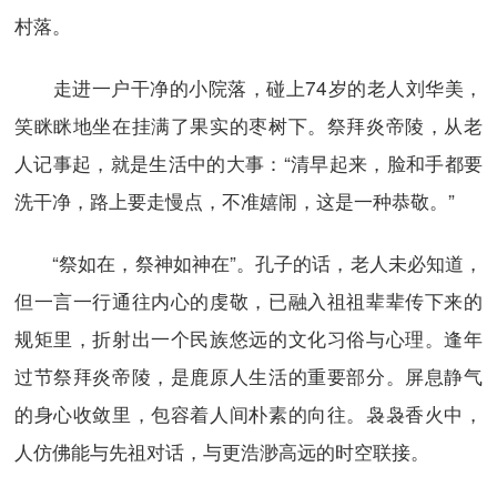
村落。
走进一户干净的小院落，碰上74岁的老人刘华美，
笑眯眯地坐在挂满了果实的枣树下。祭拜炎帝陵，从老
人记事起，就是生活中的大事：“清早起来，脸和手都要
洗干净，路上要走慢点，不准嬉闹，这是一种恭敬。”
“祭如在，祭神如神在”。孔子的话，老人未必知道，
但一言一行通往内心的虔敬，已融入祖祖辈辈传下来的
规矩里，折射出一个民族悠远的文化习俗与心理。逢年
过节祭拜炎帝陵，是鹿原人生活的重要部分。屏息静气
的身心收敛里，包容着人间朴素的向往。袅袅香火中，
人仿佛能与先祖对话，与更浩渺高远的时空联接。