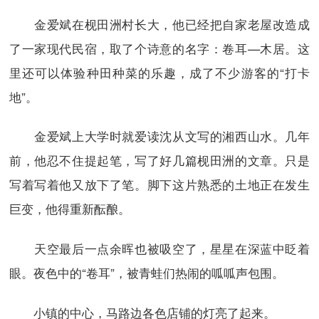
金爱斌在枧田洲村长大，他已经把自家老屋改造成
了一家现代民宿，取了个诗意的名字：卷耳—木居。这
里还可以体验种田种菜的乐趣，成了不少游客的“打卡
地”。
金爱斌上大学时就爱读沈从文写的湘西山水。几年
前，他忍不住提起笔，写了好几篇枧田洲的文章。只是
写着写着他又放下了笔。脚下这片熟悉的土地正在发生
巨变，他得重新酝酿。
天空最后一点余晖也被吸空了，星星在深蓝中眨着
眼。夜色中的“卷耳”，被青蛙们热闹的呱呱声包围。
小镇的中心，马路边各色店铺的灯亮了起来。