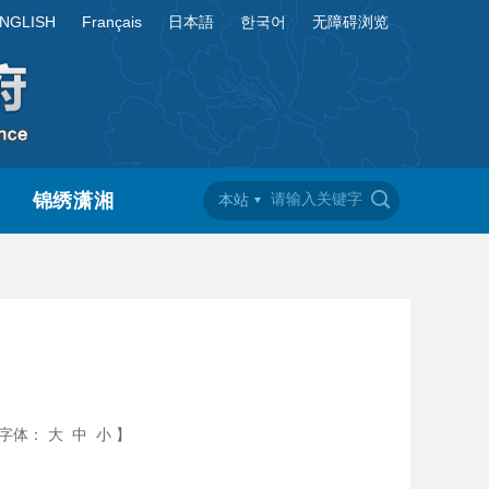
NGLISH
Français
日本語
한국어
无障碍浏览
锦绣潇湘
本站
坛
字体：
大
中
小
】