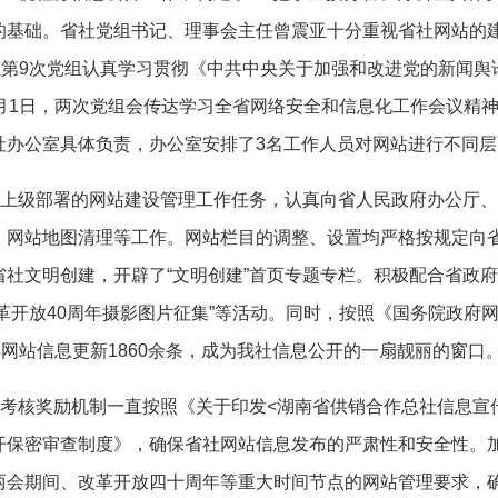
的基础。省社党组书记、理事会主任曾震亚十分重视省社网站的
社第9次党组认真学习贯彻《中共中央关于加强和改进党的新闻
日、8月1日，两次党组会传达学习全省网络安全和信息化工作会议
社办公室具体负责，办公室安排了3名工作人员对网站进行不同
上级部署的网站建设管理工作任务，认真向省人民政府办公厅、省
网站地图清理等工作。网站栏目的调整、设置均严格按规定向省
社文明创建，开辟了“文明创建”首页专题专栏。积极配合省政府
祝改革开放40周年摄影图片征集”等活动。同时，按照《国务院政
年网站信息更新1860余条，成为我社信息公开的一扇靓丽的窗口
核奖励机制一直按照《关于印发<湖南省供销合作总社信息宣传
开保密审查制度》，确保省社网站信息发布的严肃性和安全性。
两会期间、改革开放四十周年等重大时间节点的网站管理要求，