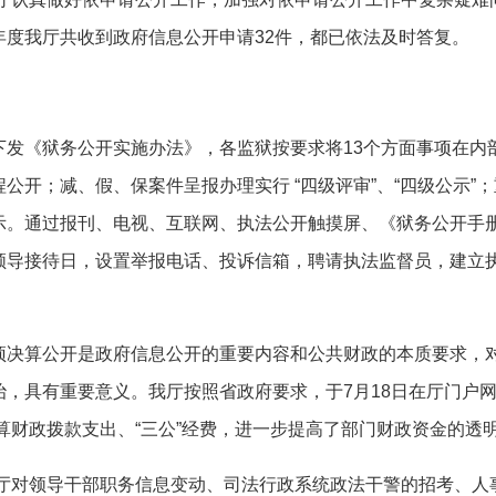
年度我厅共收到政府信息公开申请
32
件，都已依法及时答复。
发《狱务公开实施办法》，各监狱按要求将
13个方面事项在内
公开；减、假、保案件呈报办理实行 “四级评审”、“四级公示”
示。通过报刊、电视、互联网、执法公开触摸屏、《狱务公开手
领导接待日，设置举报电话、投诉信箱，聘请执法监督员，建立
算公开是政府信息公开的重要内容和公共财政的本质要求，对
治，具有重要意义。我厅按照省政府要求，于
7月
18
日在厅门户
算财政拨款支出、“三公”经费，进一步提高了部门财政资金的透
年我厅对领导干部职务信息变动、司法行政系统政法干警的招考、