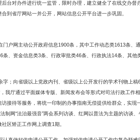
理后台对办件进行统一监管，限时办理，建立健全了在线交办督
整合到省厅网站一并公开，网站信息公开平台进一步巩固。
厅在门户网主动公开政府信息
1900
条，其中工作动态类
1613
条、
类
6
条、资金信息类
3
条、行政审批类
46
条、行政执法
14
条、其他
余字；向省级以上党政内刊、省级以上公开发行的学术刊物上稿
时，我厅通过平面媒体专版、新闻发布会等形式对司法行政工作
信访接待等服务，将统一印制的办事指南无偿提供给群众，实现
法制网“法治最强音”两会系列访谈、红网以普法为主题的访谈
做社区矫正工作网上调查
1
期。
，我厅认真做好依申请公开工作，加强对依申请公开工作中复杂疑