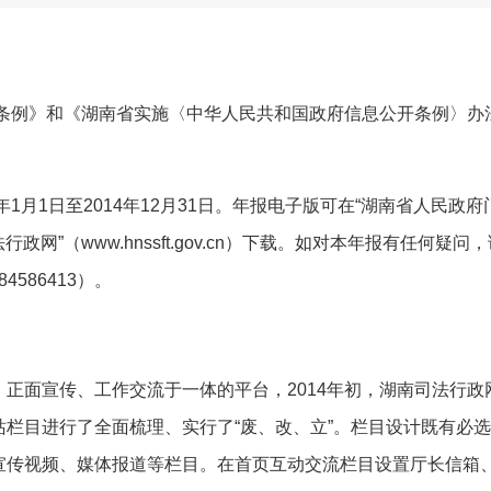
例》和《湖南省实施〈中华人民共和国政府信息公开条例〉办
年
1
月
1
日至
2014
年
12
月
31
日。年报电子版可在“湖南省人民政府
法行政网”（
www.hnssft.gov.cn
）下载。如对本年报有任何疑问，
-84586413
）。
正面宣传、工作交流于一体的平台，
2014年初，湖南司法行
栏目进行了全面梳理、实行了“废、改、立”。栏目设计既有必
宣传视频、媒体报道等栏目。在首页互动交流栏目设置厅长信箱