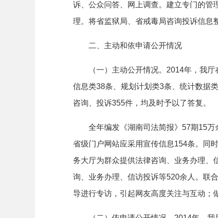
诉、公众问答、网上调查。建立专门的管
理。将省监狱局、省戒毒局咨询投诉信息
二、主动和依申请公开情况
（一）主动公开情况。
2014年，我
信息类
38
条、规划计划类
3
条、统计数据
咨询、投诉
355
件，均及时予以了答复。
全年编发《湖南司法简报》
57期
15
万
省级门户网站应采用宣传信息
154
条。同
务大厅为群众提供法律咨询、业务办理、
询、业务办理、信访投诉等
520
余人。联合
导进行专访，引起网友高度关注与互动；
（二）依申请公开情况。
2014年