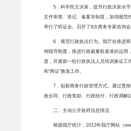
5
．科学民主决策，提升行政决策水平
文件审查、登记、备案等制度，加强规范
举行了听证会。召开了
8
次商务专家咨询会
6
．规范行政执法行为。
我厅在推进商
例指导制度，推进行政裁量权基准的运用
度，开展新一轮行政执法人员培训换证工
和
“
两证
”
换发工作。
7
．创新商务行政管理方式。
通过贯彻
政合同、行政奖励、行政给付、行政调解
二、主动公开政府信息情况
根据我厅统计，
2013
年我厅网站（
ww