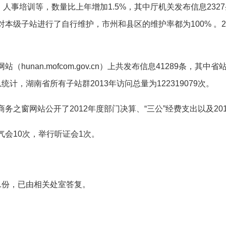
、人事培训等，数量比上年增加
1.5%
，其中厅机关发布信息
2327
对本级子站进行了自行维护，市州和县区的维护率都为
100%
。
2
网站（
hunan.mofcom.gov.cn
）上共发布信息
41289
条，其中省
息统计，湖南省所有子站群
2013
年访问总量为
122319079
次。
商务之窗网站公开了
2012
年度部门决算、
“
三公
”
经费支出以及
20
气会
10
次，举行听证会
1
次。
1
份，已由相关处室答复。