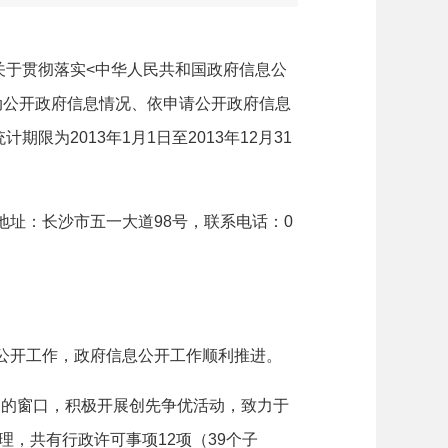
关于贯彻落实
<
中华人民共和国政府信息公
动公开政府信息情况、依申请公开政府信息
统计期限为
2013
年
1
月
1
日至
2013
年
12
月
31
地址：长沙市五一大道
98
号，联系电话：
0
公开工作，政府信息公开工作顺利推进。
象的窗口，积极开展创先争优活动，致力于
理，共有行政许可事项
12
项（
39
个子