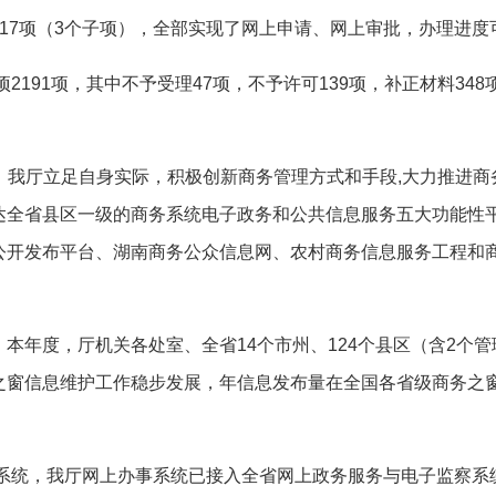
17
项（
3
个子项），全部实现了网上申请、网上审批，办理进度
项
2191
项，其中不予受理
47
项，不予许可
139
项，补正材料
348
。
我厅立足自身实际，积极创新商务管理方式和手段
,
大力推进商
达全省县区一级的商务系统电子政务和公共信息服务五大功能性
公开发布平台、湖南商务公众信息网、农村商务信息服务工程和
。本年度，厅机关各处室、全省
14
个市州、
124
个县区（含
2
个管
之窗信息维护工作稳步发展，年信息发布量在全国各省级商务之
系统，我厅网上办事系统已接入全省网上政务服务与电子监察系