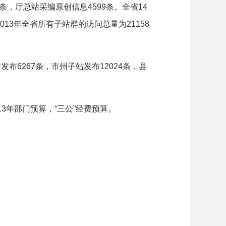
条，厅总站采编原创信息
4599
条。全省
14
013
年全省所有子站群的访问总量为
21158
站发布
6267
条，市州子站发布
12024
条，县
13
年部门预算，
“
三公
”
经费预算。