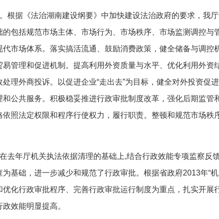
。
根据《法治湖南建设纲要》中加快建设法治政府的要求，我厅
础的包括规范市场主体、市场行为、市场秩序、市场监测调控与
现代市场体系。落实搞活流通、鼓励消费政策，健全储备与调控
贸易管理和促进机制。提高利用外资质量与水平、优化利用外资
效处理外商投诉。以促进企业
“
走出去
”
为目标，健全对外投资促进
理和公共服务。积极稳妥推进行政审批制度改革，强化后期监管
格依照法定权限和程序行使权力，履行职责。整顿和规范市场秩
在去年厅机关执法依据清理的基础上
,
结合行政效能专项监察反
查为基础，进一步减少和规范了行政审批。根据省政府
2013
年
“
机
和优化行政审批程序、完善行政审批运行制度为重点，扎实开展
行政效能明显提高。