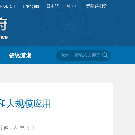
NGLISH
Français
日本語
한국어
无障碍浏览
锦绣潇湘
本站
和大规模应用
字体：
大
中
小
】