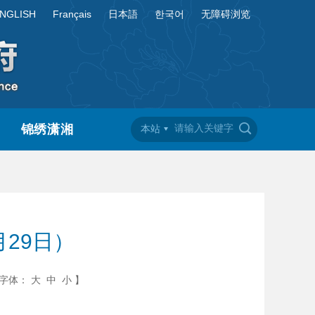
NGLISH
Français
日本語
한국어
无障碍浏览
锦绣潇湘
本站
月29日）
字体：
大
中
小
】