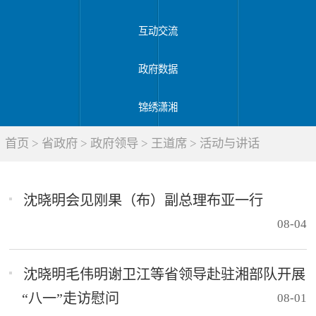
互动交流
政府数据
锦绣潇湘
首页
>
省政府
>
政府领导
>
王道席
>
活动与讲话
沈晓明会见刚果（布）副总理布亚一行
08-04
沈晓明毛伟明谢卫江等省领导赴驻湘部队开展
“八一”走访慰问
08-01