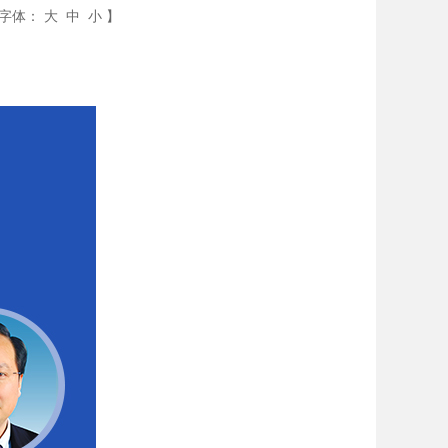
字体：
大
中
小
】