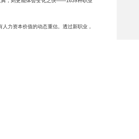
典，则更能体会变化之快——1639种职业
人力资本价值的动态重估。透过新职业，
年来人工智能技术迭代升级，赋能千行百
技术落地应用，既创造着新的工作分工，也
费升级关键期。当前，居民消费向发展型、
职业，在更加细分的消费需求中拔节生长。
业态，往往突破了传统的产业模式，一些