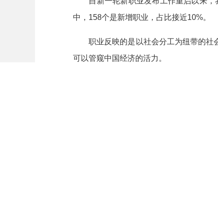
自新一轮新职业发布工作重启以来，我国新
中，158个是新增职业，占比接近10%。
职业反映的是以社会分工为纽带的社会
可以管窥中国经济的活力。
看供给侧，有新质生产力的脉动。数字
业，改变就业格局。生成式人工智能系统
赋能传统职业转型升级。就业新赛道，往
看消费端，有高品质需求的牵引。我国人
享受型和品质型升级，需求日益个性化、
新需求牵引新供给，让劳动者有了更多元
向新而生并非轻而易举的转身，而是破
传统监管手段对其并不适用，这在一定程