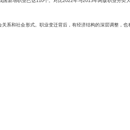
增职业已达110个。对比2022年与2015年两版职业分类大
关系和社会形式。职业变迁背后，有经济结构的深层调整，也有
技术等的快速发展和深度应用，催生了新的就业形态。例如，近
应用员、人工智能数字人训练师等陆续入列新职业、新工种。新
往就诞生于新质生产力蓬勃生长的地带。
均国内生产总值连续两年稳定在1.3万美元以上，正处于消
多样化。健康照护师、研学旅行指导师、装修管家……一大批新
的职业发展路径。
茧成蝶的蜕变，需要付出艰苦的努力。要看到，孕育新职业的新
度上滋生了野蛮生长的问题。