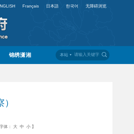
NGLISH
Français
日本語
한국어
无障碍浏览
锦绣潇湘
本站
察）
字体：
大
中
小
】