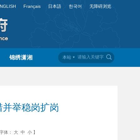
NGLISH
Français
日本語
한국어
无障碍浏览
锦绣潇湘
本站
措并举稳岗扩岗
字体：
大
中
小
】