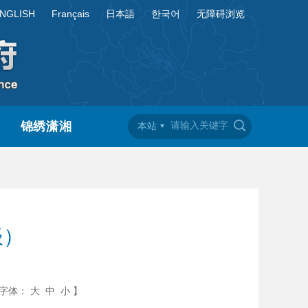
NGLISH
Français
日本語
한국어
无障碍浏览
锦绣潇湘
本站
谈）
字体：
大
中
小
】