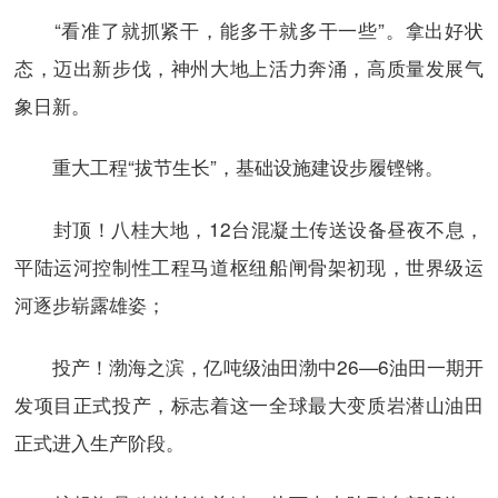
“看准了就抓紧干，能多干就多干一些”。拿出好状
态，迈出新步伐，神州大地上活力奔涌，高质量发展气
象日新。
重大工程“拔节生长”，基础设施建设步履铿锵。
封顶！八桂大地，12台混凝土传送设备昼夜不息，
平陆运河控制性工程马道枢纽船闸骨架初现，世界级运
河逐步崭露雄姿；
投产！渤海之滨，亿吨级油田渤中26—6油田一期开
发项目正式投产，标志着这一全球最大变质岩潜山油田
正式进入生产阶段。