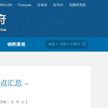
NGLISH
Français
日本語
한국어
无障碍浏览
锦绣潇湘
本站
要点汇总→
字体：
大
中
小
】