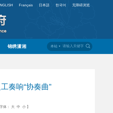
NGLISH
Français
日本語
한국어
无障碍浏览
锦绣潇湘
本站
工奏响“协奏曲”
字体：
大
中
小
】