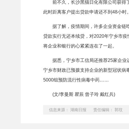
前不久，长沙黑猫日化有限公司获得了来
此时距离客户提出贷款申请还不到48小时
据了解，疫情期间，许多企业资金链吃紧
贷款实行无还本续贷，对2020年宁乡市
将企业和银行的心紧紧连在了一起。
据悉，宁乡市工信局还推荐25家企业进
宁乡市财政已预拨支持企业的新型冠状病毒
5000组预防流行性病毒中药……
(文/李曼斯 瞿辰 曾子玲 戴红兵)
信息来源： 湖南日报 责任编辑： 郭玟