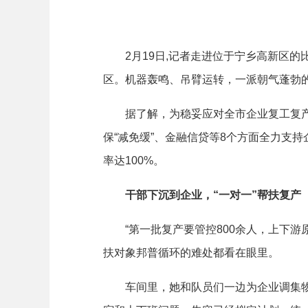
2月19日,记者走进位于宁乡高新区的
区。机器轰鸣、吊臂运转，一派朝气蓬勃的
据了解，为稳妥应对全市企业复工复产，
保“减免缓”、金融信贷等8个方面全力支持
率达100%。
干部下沉到企业，“一对一”帮扶复产
“第一批复产要管控800余人，上下游原
扶对象邦普循环的难处都看在眼里。
车间里，她和队员们一边为企业调集物资