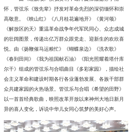
怀，管弦乐《致先辈》抒发对革命先烈的深切缅怀和崇
高敬意。《映山红》《八月桂花遍地开》《黄河颂》
《解放区的天》重温革命战争年代军民同心、众志成城
的壮阔图景，传递出亿万群众跟党走、迎新生的欢欣喜
悦。由《扬鞭催马运粮忙》《蝴蝶泉边》《洗衣歌》
《春到田间》《我为祖国献石油》《阳光照耀着塔什库
尔干》组成的管弦乐与合唱曲目《多彩家园》，描绘社
会主义革命和建设时期各行各业蓬勃发展、各族干部群
众共建家园的火热场景。管弦乐与合唱《希望的田野》
以一首首经典歌曲，映照改革开放以来神州大地日新月
异的喜人变化，诉说中华儿女同心筑梦的美好心声。