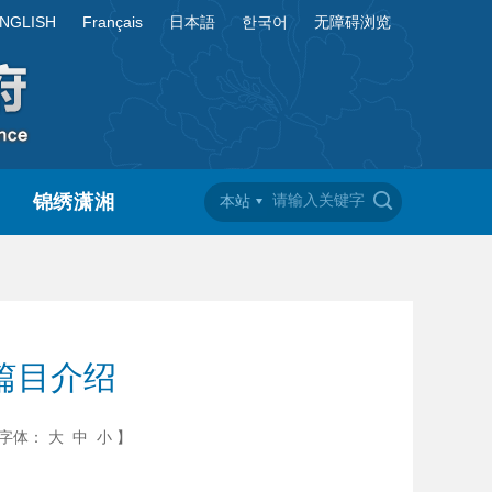
NGLISH
Français
日本語
한국어
无障碍浏览
锦绣潇湘
本站
篇目介绍
字体：
大
中
小
】