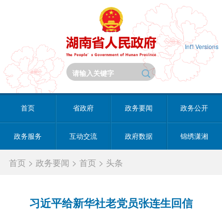
Int'l Versions
首页
省政府
政务要闻
政务公开
政务服务
互动交流
政府数据
锦绣潇湘
首页
>
政务要闻
>
首页
>
头条
习近平给新华社老党员张连生回信