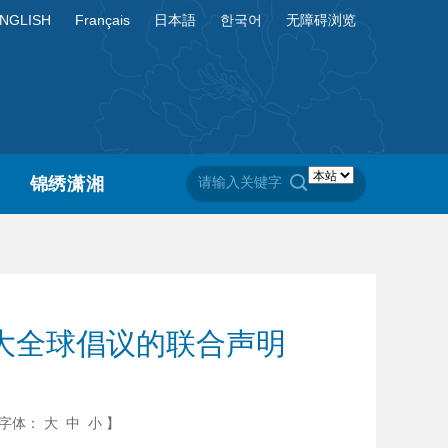
NGLISH
Français
日本語
한국어
无障碍浏览
锦绣潇湘
大全球倡议的联合声明
字体：
大
中
小
】