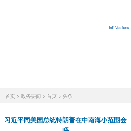
Int'l Versions
首页
省政府
政务要闻
政务公开
政务服务
互动交流
政府数据
锦绣潇湘
首页
>
政务要闻
>
首页
>
头条
习近平同美国总统特朗普在中南海小范围会
晤