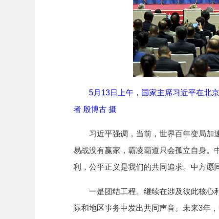
5月13日上午，国家主席习近平在北
者 殷博古 摄
习近平强调，当前，世界百年变局加速演
易战没有赢家，霸凌霸道只会孤立自身。
利，公平正义是我们的共同追求。中方愿
一是团结工程。继续在涉及彼此核心利益
际和地区事务中发出共同声音。未来3年，