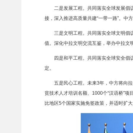
二是发展工程。共同落实全球发展倡议，
接，深入推进高质量共建“一带一路”。中
三是文明工程。共同落实全球文明倡议，
值。深化中拉文明交流互鉴，举办中拉文
四是和平工程。共同落实全球安全倡议，
定。
五是民心工程。未来3年，中方将向拉共体
贫技术人才培训名额、1000个“汉语桥”
比地区5个国家实施免签政策，并适时扩