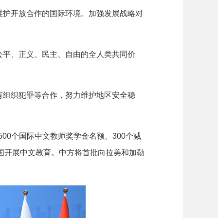
护开放合作的国际环境。加强发展战略对
平、正义、民主、自由的全人类共同价
组织犯罪等合作，努力维护地区安全稳
00个国际中文教师奖学金名额、300个减
成员国开展中文教育。中方将首批向拉美和加勒