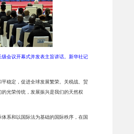
长级会议开幕式并发表主旨讲话。新华社记
平稳定，促进全球发展繁荣。关税战、贸
们的光荣传统，发展振兴是我们的天然权
。
体系和以国际法为基础的国际秩序，在国