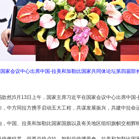
京国家会议中心出席中国-拉美和加勒比国家共同体论坛第四届部
歆然)5月13日上午，国家主席习近平在国家会议中心出席中国
布，中方同拉方携手启动五大工程，共谋发展振兴，共建中拉命
，中国、拉美和加勒比国家国旗以及有关地区组织旗帜交相辉
佩特罗、巴西总统卢拉、智利总统博里奇、拉美和加勒比国家