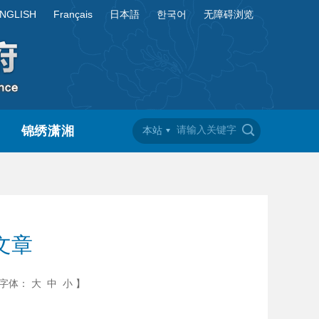
NGLISH
Français
日本語
한국어
无障碍浏览
锦绣潇湘
本站
文章
字体：
大
中
小
】