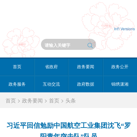
Int'l Versions
首页
省政府
政务要闻
政务公开
政务服务
互动交流
政府数据
锦绣潇湘
首页
>
政务要闻
>
首页
>
头条
习近平回信勉励中国航空工业集团沈飞“罗
阳青年突击队”队员