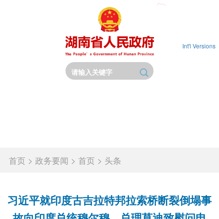
Int'l Versions
首页
省政府
政务要闻
政务公开
政务服务
互动交流
政府数据
锦绣潇湘
首页
>
政务要闻
>
首页
>
头条
习近平就印度古吉拉特邦拉索桥断裂倒塌事
故向印度总统穆尔穆、总理莫迪致慰问电