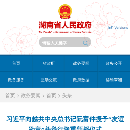
Int'l Versions
首页
省政府
政务要闻
政务公开
政务服务
互动交流
政府数据
锦绣潇湘
首页
>
政务要闻
>
首页
>
头条
习近平向越共中央总书记阮富仲授予“友谊
勋章”并举行隆重颁授仪式