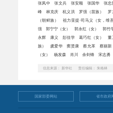
张凤中 张文兵 张安顺 张国华 张忠
峰 林克庆 杭义洪 罗强（苗族） 罗
（朝鲜族） 祖力亚提·司马义（女，维
强 郭宁宁（女） 郭永红（女） 郭竹
永辉 康义 彭佳学 葛巧红（女） 董
族） 虞爱华 窦贤康 蔡允革 蔡丽新
（女） 杨发森 肖川 余剑锋 宋志勇
信息来源： 新华社 责任编辑： 朱格林
国家部委
网站
省市政府