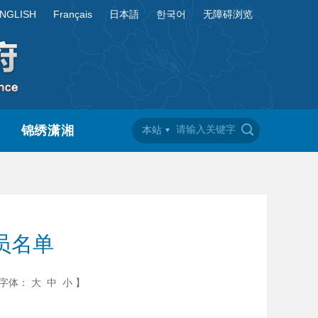
NGLISH
Français
日本語
한국어
无障碍浏览
锦绣潇湘
本站
员名单
字体：
大
中
小
】