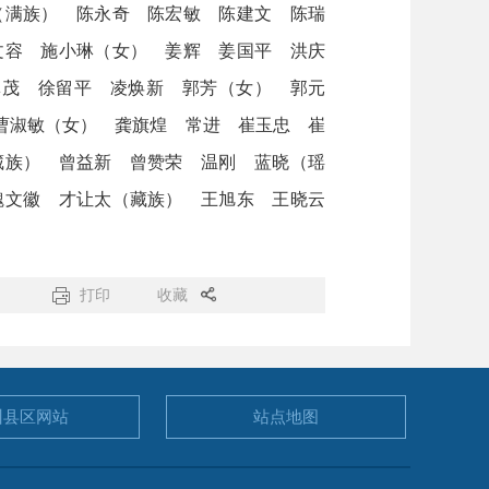
（满族） 陈永奇 陈宏敏 陈建文 陈瑞
文容 施小琳（女） 姜辉 姜国平 洪庆
林茂 徐留平 凌焕新 郭芳（女） 郭元
曹淑敏（女） 龚旗煌 常进 崔玉忠 崔
藏族） 曾益新 曾赞荣 温刚 蓝晓（瑶
魏文徽 才让太（藏族） 王旭东 王晓云
打印
收藏
州县区
网站
站点地图