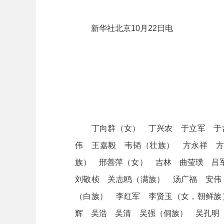
新华社北京10月22日电
丁向群（女） 丁兴农 于立军 于吉
伟 王嘉毅 韦韬（壮族） 方永祥 
族） 邢善萍（女） 吉林 曲莹璞 吕
刘敬桢 关志鸥（满族） 汤广福 安伟
（白族） 李红军 李贤玉（女，朝鲜族
辉 吴浩 吴清 吴强（侗族） 吴孔明