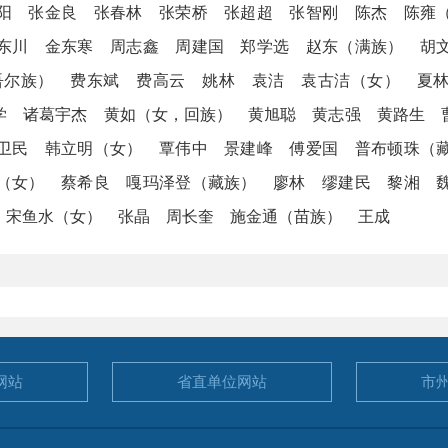
阳 张金良 张春林 张荣桥 张超超 张智刚 陈杰 陈雍
东川 金东寒 周志鑫 周建国 郑学选 赵东（满族） 胡
吾尔族） 费东斌 费高云 姚林 袁洁 袁古洁（女） 夏
学 诸葛宇杰 黄如（女，回族） 黄旭聪 黄志强 黄路生 
卫民 韩立明（女） 覃伟中 景建峰 傅爱国 普布顿珠（
（女） 蔡希良 嘎玛泽登（藏族） 廖林 缪建民 黎湘 
 宋鱼水（女） 张晶 周长奎 施金通（苗族） 王成
网站
省直单位
网站
市