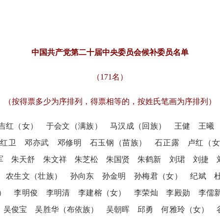
中国共产党第二十届中央委员会候补委员名单
（171名）
（按得票多少为序排列，得票相等的，按姓氏笔画为序排列）
红（女） 于会文（满族） 马汉成（回族） 王健 王曦 
方红卫 邓亦武 邓修明 石玉钢（苗族） 石正露 卢红（女
军 朱天舒 朱文祥 朱芝松 朱国贤 朱鹤新 刘珺 刘捷
 农生文（壮族） 孙向东 孙金明 孙梅君（女） 纪斌 
） 李明俊 李明清 李建榕（女） 李荣灿 李殿勋 李儒
 吴俊宝 吴胜华（布依族） 吴朝晖 邱勇 何雅玲（女）