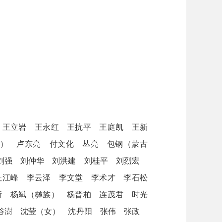
王立岩 王永红 王抗平 王庭凯 王新
） 卢东亮 付文化 丛亮 包钢（蒙古
 刘强 刘仲华 刘洪建 刘桂平 刘烈宏
杜江峰 李云泽 李文堂 李术才 李石松
新 杨斌（彝族） 杨晋柏 连茂君 时光
 谷澍 沈莹（女） 沈丹阳 张伟 张政