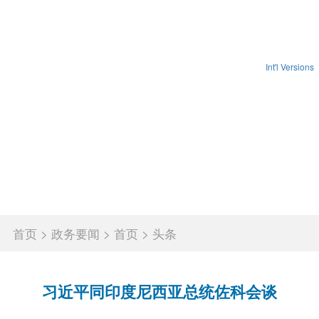
Int'l Versions
首页
省政府
政务要闻
政务公开
政务服务
互动交流
政府数据
锦绣潇湘
首页
>
政务要闻
>
首页
>
头条
习近平同印度尼西亚总统佐科会谈