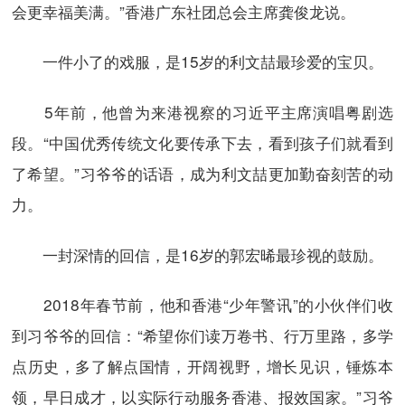
会更幸福美满。”香港广东社团总会主席龚俊龙说。
一件小了的戏服，是15岁的利文喆最珍爱的宝贝。
5年前，他曾为来港视察的习近平主席演唱粤剧选
段。“中国优秀传统文化要传承下去，看到孩子们就看到
了希望。”习爷爷的话语，成为利文喆更加勤奋刻苦的动
力。
一封深情的回信，是16岁的郭宏晞最珍视的鼓励。
2018年春节前，他和香港“少年警讯”的小伙伴们收
到习爷爷的回信：“希望你们读万卷书、行万里路，多学
点历史，多了解点国情，开阔视野，增长见识，锤炼本
领，早日成才，以实际行动服务香港、报效国家。”习爷