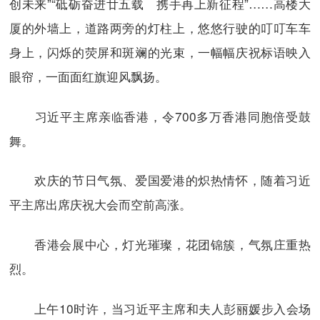
创未来”“砥砺奋进廿五载 携手再上新征程”……高楼大
厦的外墙上，道路两旁的灯柱上，悠悠行驶的叮叮车车
身上，闪烁的荧屏和斑斓的光束，一幅幅庆祝标语映入
眼帘，一面面红旗迎风飘扬。
习近平主席亲临香港，令700多万香港同胞倍受鼓
舞。
欢庆的节日气氛、爱国爱港的炽热情怀，随着习近
平主席出席庆祝大会而空前高涨。
香港会展中心，灯光璀璨，花团锦簇，气氛庄重热
烈。
上午10时许，当习近平主席和夫人彭丽媛步入会场