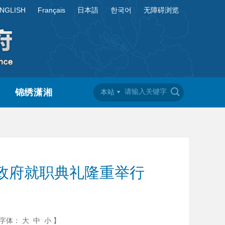
NGLISH
Français
日本語
한국어
无障碍浏览
锦绣潇湘
本站
政府就职典礼隆重举行
字体：
大
中
小
】