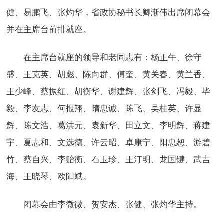
健、易鹏飞、张灼华，省政协秘书长卿渐伟出席闭幕会
并在主席台前排就座。
在主席台就座的领导和老同志有：杨正午、徐守
盛、王克英、胡彪、陈向群、傅奎、黄关春、黄兰香、
王少峰、蔡振红、胡衡华、谢建辉、张剑飞、冯毅、毕
毅、李友志、何报翔、隋忠诚、陈飞、吴桂英、许显
辉、陈文浩、葛洪元、袁新华、田立文、李明辉、蒋建
宇、夏志和、文选德、许云昭、卓康宁、阳忠恕、游碧
竹、蔡自兴、李贻衡、石玉珍、王汀明、龙国键、武吉
海、王晓琴、欧阳斌。
闭幕会由李微微、贺安杰、张健、张灼华主持。