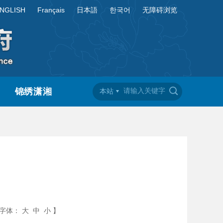
NGLISH
Français
日本語
한국어
无障碍浏览
锦绣潇湘
本站
字体：
大
中
小
】