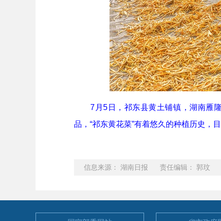
7月5日，祁东县黄土铺镇，湖南雁隆
品，“祁东黄花菜”有着悠久的种植历史，
信息来源： 湖南日报 责任编辑： 郭玟