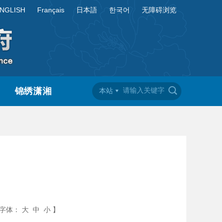
NGLISH
Français
日本語
한국어
无障碍浏览
锦绣潇湘
本站
字体：
大
中
小
】