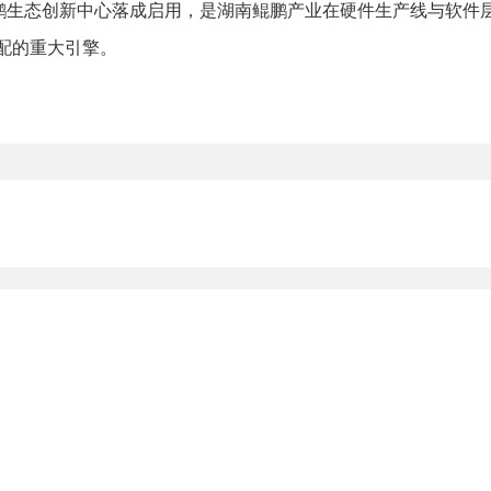
鹏生态创新中心落成启用，是湖南鲲鹏产业在硬件生产线与软件层
配的重大引擎。
网站
省直单位
网站
市