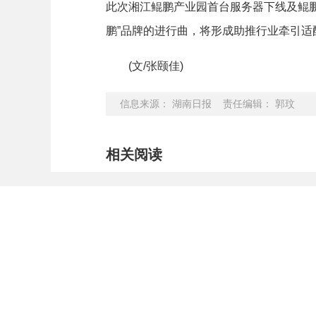
此次湘江鲲鹏产业园首台服务器下线及鲲
鹏”品牌的进行曲，将形成助推行业牵引适
(文/张颐佳)
信息来源： 湖南日报 责任编辑： 郭玟
相关阅读
国家部委
网站
省市政府