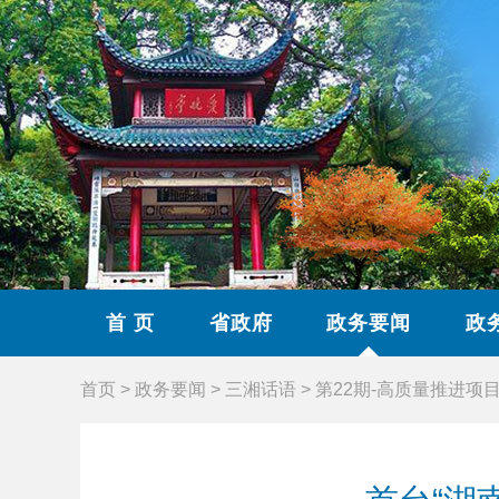
首 页
省政府
政务要闻
政
首页
>
政务要闻
>
三湘话语
>
第22期-高质量推进项