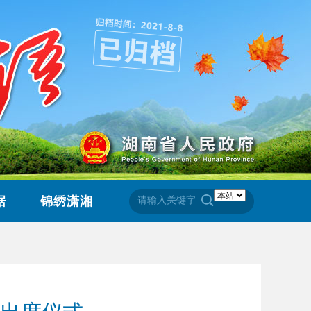
据
锦绣潇湘