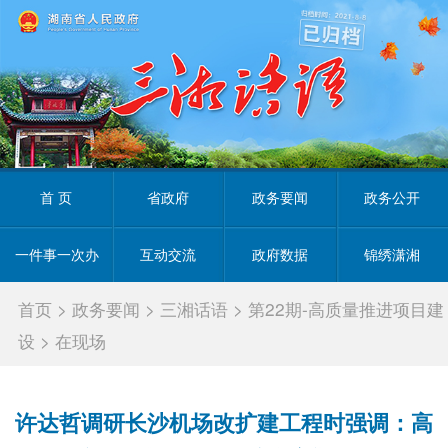
首 页
省政府
政务要闻
政务公开
一件事一次办
互动交流
政府数据
锦绣潇湘
首页
>
政务要闻
>
三湘话语
>
第22期-高质量推进项目建
设
>
在现场
许达哲调研长沙机场改扩建工程时强调：高