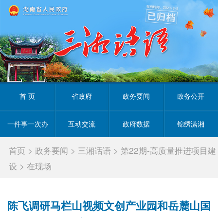
首 页
省政府
政务要闻
政务公开
一件事一次办
互动交流
政府数据
锦绣潇湘
首页
>
政务要闻
>
三湘话语
>
第22期-高质量推进项目建
设
>
在现场
陈飞调研马栏山视频文创产业园和岳麓山国