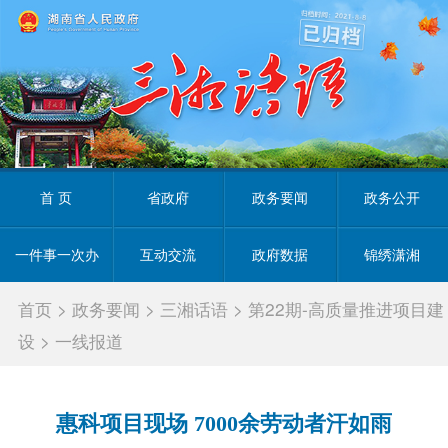
首 页
省政府
政务要闻
政务公开
一件事一次办
互动交流
政府数据
锦绣潇湘
首页
>
政务要闻
>
三湘话语
>
第22期-高质量推进项目建
设
>
一线报道
惠科项目现场 7000余劳动者汗如雨