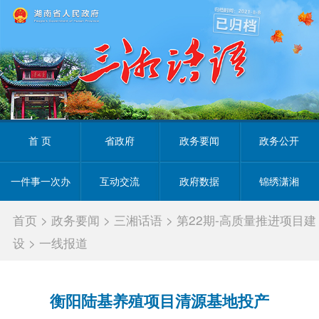
首 页
省政府
政务要闻
政务公开
一件事一次办
互动交流
政府数据
锦绣潇湘
首页
>
政务要闻
>
三湘话语
>
第22期-高质量推进项目建
设
>
一线报道
衡阳陆基养殖项目清源基地投产