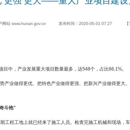
优 更强 更大——重大产业项目建设
 www.hunan.gov.cn
发布时间：2020-05-01 07:27
【
目中，产业发展重大项目数量最多，达548个，占比66.1%。
势产业做得更优、把特色产业做得更强、把新兴产业做得更大。
奇斗艳”
期工程工地上就已经来了施工人员。检查完施工机械和现场，车