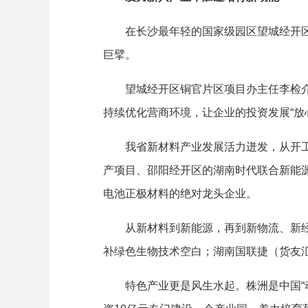
在长沙最年轻的国家级园区望城经开区，
巨擘。
望城经开区铜官片区项目办主任李检介绍
持续优化营商环境，让企业的投资发展“放
我省新材料产业发展活力迸发，从开工项
产项目、邵阳经开区的湖南时代联合新能
电池正极材料的绝对龙头企业。
从新材料到新能源，再到新物流、新经济
补绿色生物技术空白；湖南国联捷（货友
特色产业更是风生水起。株洲是中国“动