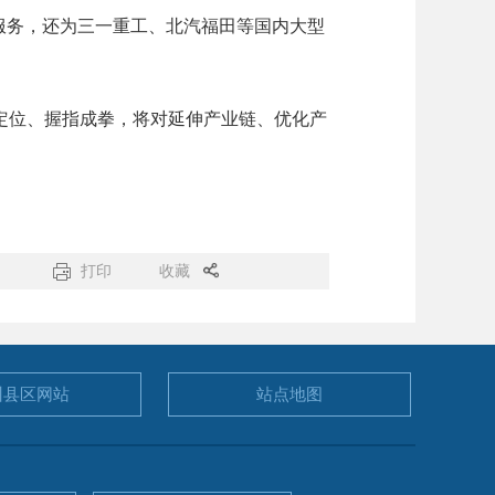
服务，还为三一重工、北汽福田等国内大型
。
定位、握指成拳，将对延伸产业链、优化产
打印
收藏
州县区
网站
站点地图