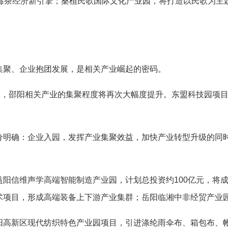
育莓茶经济新引擎；桑植民歌国际文化产业园，将打造以民歌为主
聚、企业抱团发展，是相关产业崛起的密码。
，邵阳相关产业的集聚程度将再次大幅度提升。东盟科技园项目
。
确：企业入园，发挥产业集聚效益，加快产业转型升级的同时，
信维声学高端智能制造产业园，计划总投资约100亿元，将成为
术项目，形成高端装备上下游产业集群；岳阳临湘中非经贸产业
新区现代纺织特色产业园项目，引进涤纶雨伞布、箱包布、帐