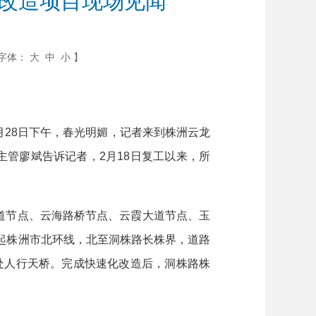
化改造项目现场见闻
字体：
大
中
小
】
月28日下午，春光明媚，记者来到株洲云龙
主管廖斌告诉记者，2月18日复工以来，所
道节点、云海路桥节点、云霞大道节点、玉
南起株洲市北环线，北至洞株路长株界，道路
6处人行天桥。完成快速化改造后，洞株路株