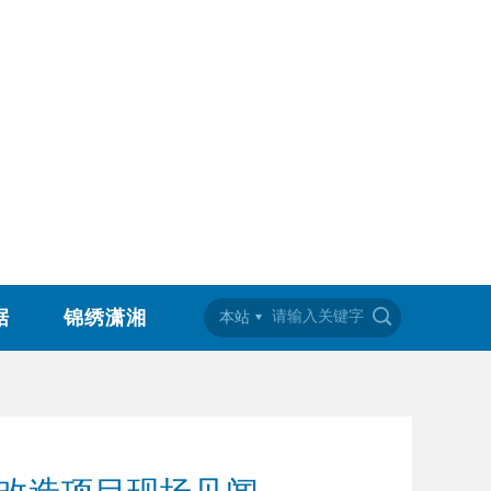
据
锦绣潇湘
本站