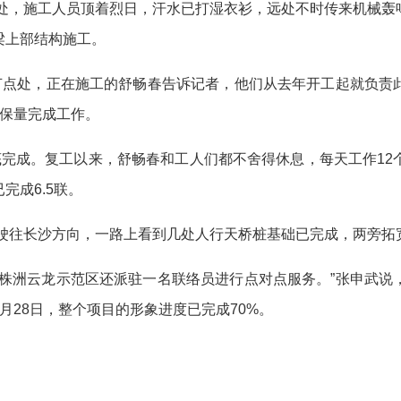
处，施工人员顶着烈日，汗水已打湿衣衫，远处不时传来机械轰
梁上部结构施工。
点处，正在施工的舒畅春告诉记者，他们从去年开工起就负责
质保量完成工作。
成。复工以来，舒畅春和工人们都不舍得休息，每天工作12
完成6.5联。
驶往长沙方向，一路上看到几处人行天桥桩基础已完成，两旁拓
洲云龙示范区还派驻一名联络员进行点对点服务。”张申武说
月28日，整个项目的形象进度已完成70%。