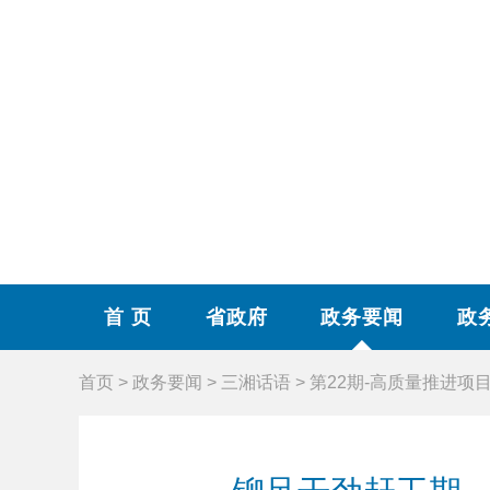
首 页
省政府
政务要闻
政
首页
>
政务要闻
>
三湘话语
>
第22期-高质量推进项