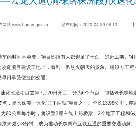
—云龙大道(洞株路株洲段)快速
 www.hunan.gov.cn
发布时间：2020-04-30 08:13
【
车的时间不会变，项目部所有人都铆足了干劲，追赶工期。”4
化改造项目建设工地上，看到一派热火朝天的景象。建设方工程
民早日享受便捷的交通。
速化改造项目去年7月20日开工，分为6个节点，包括老长株地
点，是长株潭一体化“三干两轨”项目之一。全长13.98公里，
为80公里每小时，将设置2座主线上跨桥梁、2个地下工程和
较原来减少8分钟，成为推动长株两市互联互通的重要交通动脉。