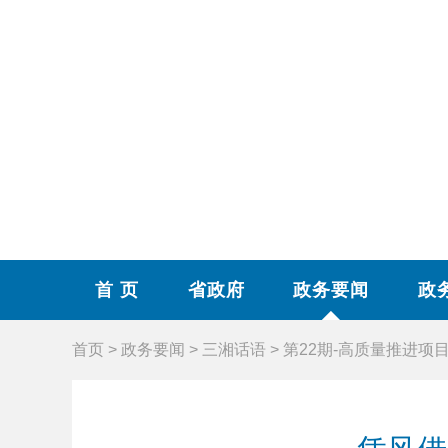
首 页
省政府
政务要闻
政
首页
>
政务要闻
>
三湘话语
>
第22期-高质量推进项