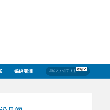
据
锦绣潇湘