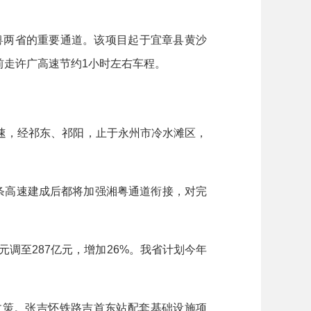
湘粤两省的重要通道。该项目起于宜章县黄沙
前走许广高速节约1小时左右车程。
速，经祁东、祁阳，止于永州市冷水滩区，
条高速建成后都将加强湘粤通道衔接，对完
调至287亿元，增加26%。我省计划今年
政策。张吉怀铁路吉首东站配套基础设施项