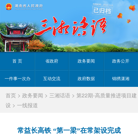
首 页
省政府
政务要闻
政务公开
一件事一次办
互动交流
政府数据
锦绣潇湘
首页
>
政务要闻
>
三湘话语
>
第22期-高质量推进项目建
设
>
一线报道
常益长高铁 “第一梁”在常架设完成