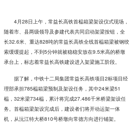
4月28日上午，常益长高铁首榀箱梁架设仪式现场，
随着市、县两级领导及参建代表共同启动架梁按钮，全
长32.6米、重达828吨的常益长高铁全线首榀箱梁被钢绞
索缓缓提起，不到5分钟就被稳稳安放在9.5米高的桥墩
承台上，标志着常益长高铁建设进入架梁施工阶段。
据了解，中铁十二局集团常益长高铁项目2标项目经
理部承担785榀箱梁预制及架设任务，其中24米梁51
榀，32米梁734榀，累计将完成27.486千米桥梁架设任
务。首榀箱梁架设完成后，建设者们将开动运架一体
机，从沅江特大桥810号桥墩向常德方向进行铺架。