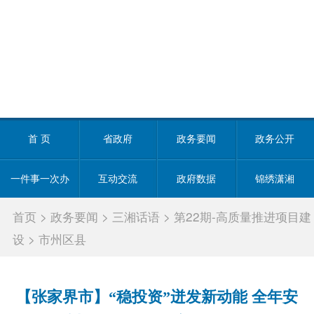
首 页
省政府
政务要闻
政务公开
一件事一次办
互动交流
政府数据
锦绣潇湘
首页
>
政务要闻
>
三湘话语
>
第22期-高质量推进项目建
设
>
市州区县
【张家界市】“稳投资”迸发新动能 全年安