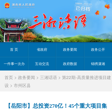
首 页
省政府
政务要闻
政务公开
一件事一次办
互动交流
政府数据
锦绣潇湘
首页
>
政务要闻
>
三湘话语
>
第22期-高质量推进项目建
设
>
市州区县
【岳阳市】总投资270亿！45个重大项目集