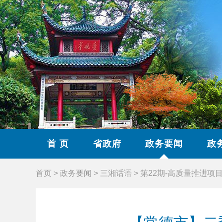
首 页
省政府
政务要闻
政
首页
>
政务要闻
>
三湘话语
>
第22期-高质量推进项