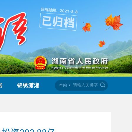
据
锦绣潇湘
本站