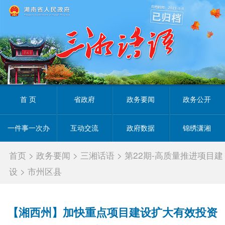
首 页
省政府
政务要闻
政务公开
一件事一次办
互动交流
政府数据
锦绣潇湘
首页
>
政务要闻
>
三湘话语
>
第22期-高质量推进项目建
设
>
市州区县
【湘西州】加快重点项目建设扩大有效投资