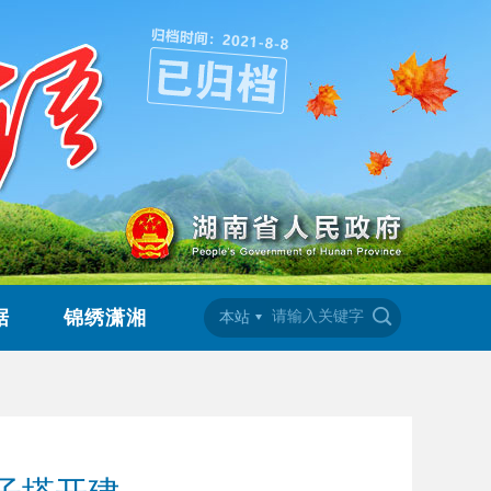
据
锦绣潇湘
本站