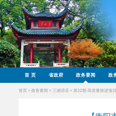
首 页
省政府
政务要闻
政
首页
>
政务要闻
>
三湘话语
>
第22期-高质量推进项